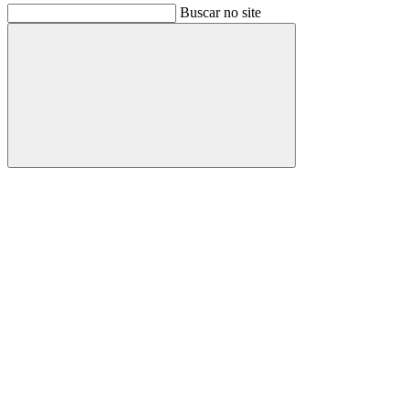
Buscar no site
Buscar
Link para o Facebook
Link para o Instagram