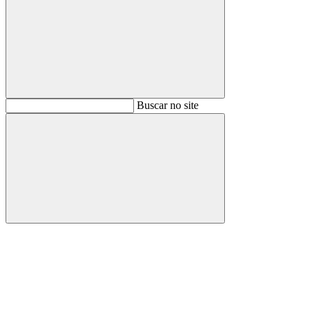
Buscar
Buscar no site
Buscar
Aumentar fonte