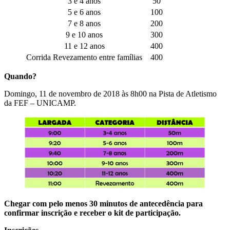
3 e 4 anos
50
5 e 6 anos
100
7 e 8 anos
200
9 e 10 anos
300
11 e 12 anos
400
Corrida Revezamento entre famílias
400
Quando?
Domingo, 11 de novembro de 2018 às 8h00 na Pista de Atletismo
da FEF – UNICAMP.
Chegar com pelo menos 30 minutos de antecedência para
confirmar inscrição e receber o kit de participação.