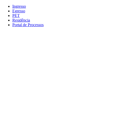
Conteúdo principal
Menu principal
Rodapé
Ingresso
Egresso
PET
Residência
Portal de Processos
Aumentar fonte
Diminuir fonte