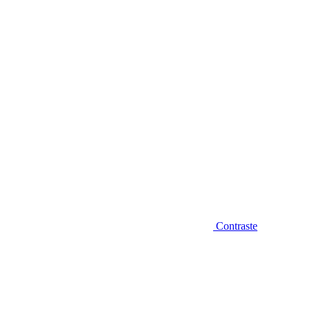
Diminuir fonte
Contraste