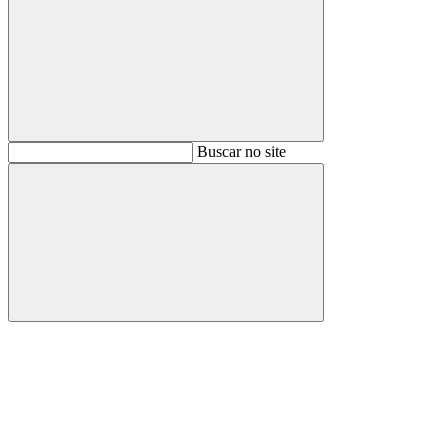
Buscar
Buscar no site
Buscar
Aumentar fonte