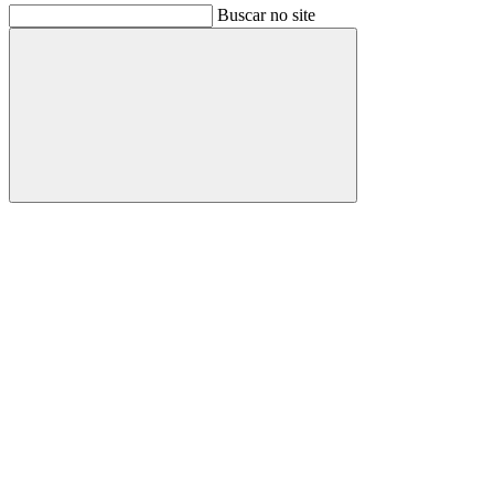
Buscar no site
Buscar
Link para o Facebook
Link para o Instagram