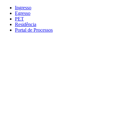
Conteúdo principal
Menu principal
Rodapé
Ingresso
Egresso
PET
Residência
Portal de Processos
Aumentar fonte
Diminuir fonte