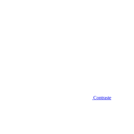
Diminuir fonte
Contraste