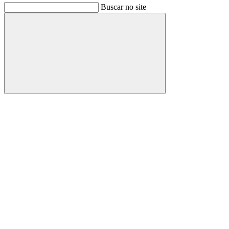
Buscar no site
Buscar
Link para o Facebook
Link para o Instagram