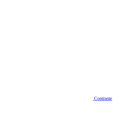
Diminuir fonte
Contraste