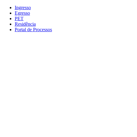
Conteúdo principal
Menu principal
Rodapé
Ingresso
Egresso
PET
Residência
Portal de Processos
Aumentar fonte
Diminuir fonte