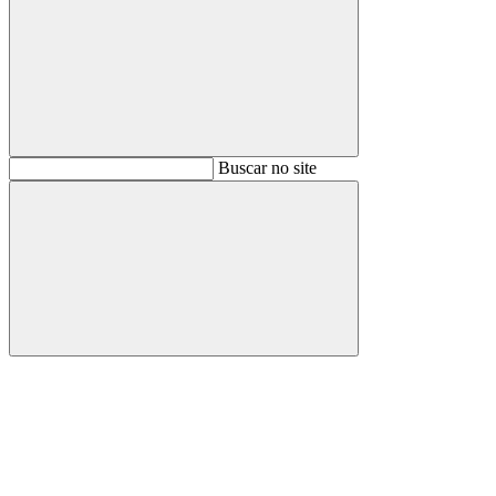
Buscar
Buscar no site
Buscar
Aumentar fonte