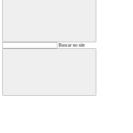
Buscar
Buscar no site
Buscar
Aumentar fonte