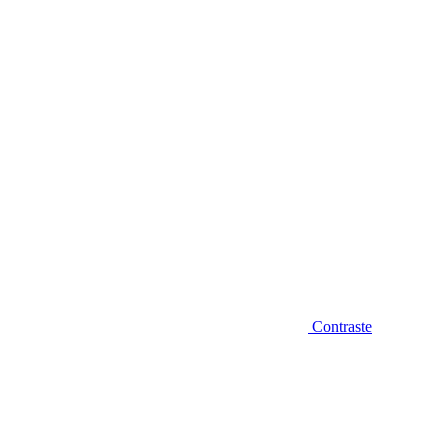
Diminuir fonte
Contraste