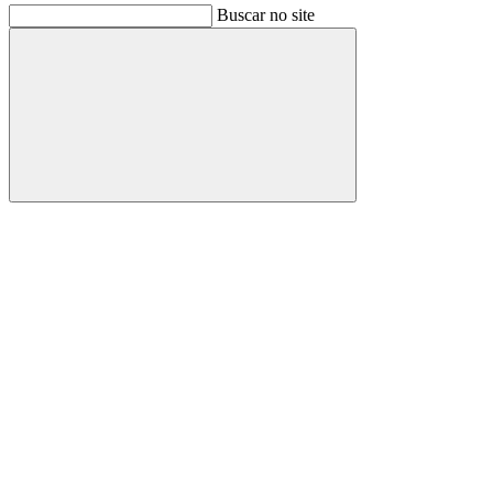
Buscar no site
Buscar
Link para o Facebook
Link para o Instagram