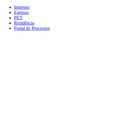
Conteúdo principal
Menu principal
Rodapé
Ingresso
Egresso
PET
Residência
Portal de Processos
Aumentar fonte
Diminuir fonte