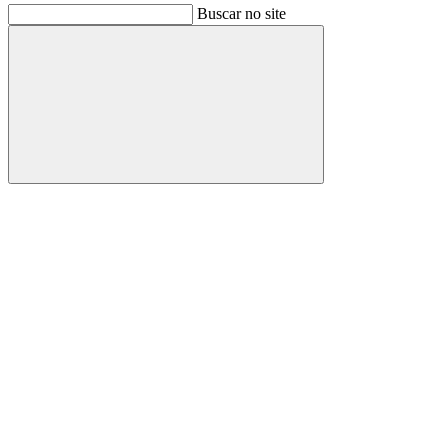
Buscar no site
Buscar
Link para o Facebook
Link para o Instagram