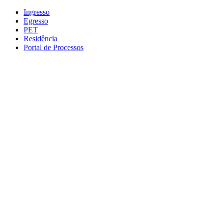
Conteúdo principal
Menu principal
Rodapé
Ingresso
Egresso
PET
Residência
Portal de Processos
Aumentar fonte
Diminuir fonte