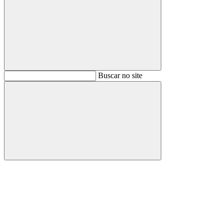
Buscar
Buscar no site
Buscar
Aumentar fonte