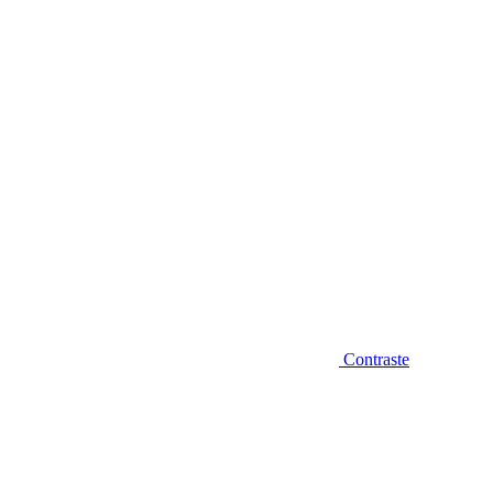
Diminuir fonte
Contraste