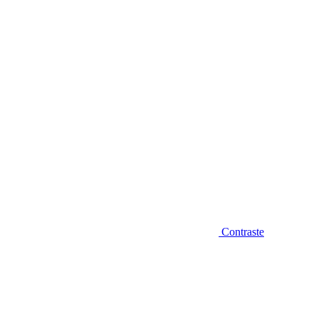
Diminuir fonte
Contraste