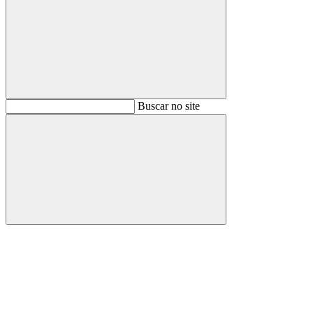
Buscar
Buscar no site
Buscar
Aumentar fonte