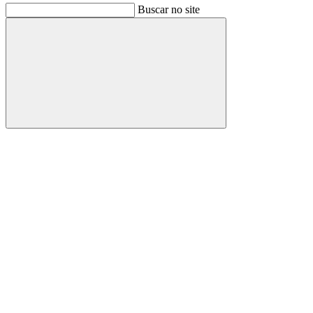
Buscar no site
Buscar
Link para o Facebook
Link para o Instagram