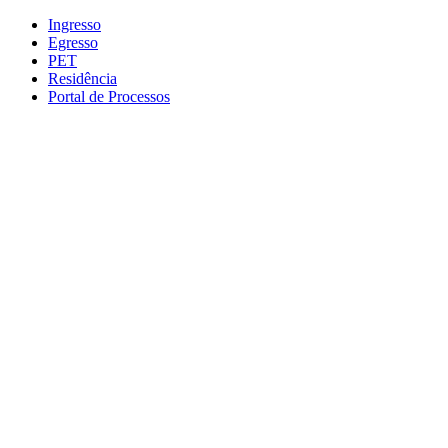
Conteúdo principal
Menu principal
Rodapé
Ingresso
Egresso
PET
Residência
Portal de Processos
Aumentar fonte
Diminuir fonte