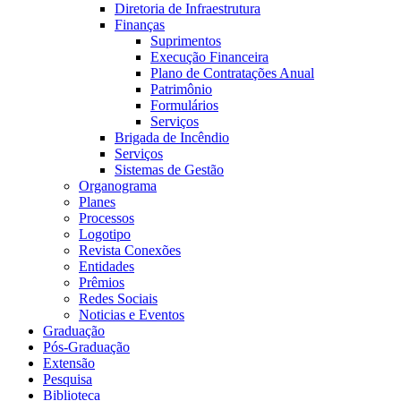
Diretoria de Infraestrutura
Finanças
Suprimentos
Execução Financeira
Plano de Contratações Anual
Patrimônio
Formulários
Serviços
Brigada de Incêndio
Serviços
Sistemas de Gestão
Organograma
Planes
Processos
Logotipo
Revista Conexões
Entidades
Prêmios
Redes Sociais
Noticias e Eventos
Graduação
Pós-Graduação
Extensão
Pesquisa
Biblioteca