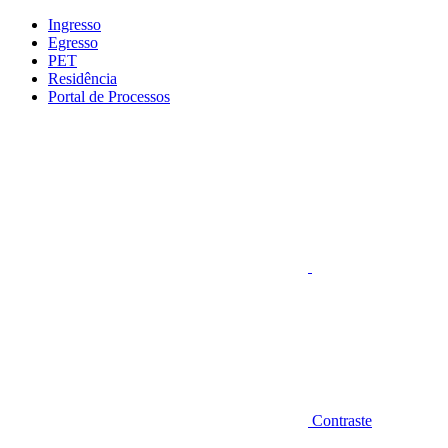
Conteúdo principal
Menu principal
Rodapé
Ingresso
Egresso
PET
Residência
Portal de Processos
Aumentar fonte
Contraste