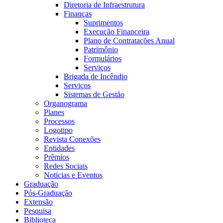
Diretoria de Infraestrutura
Finanças
Suprimentos
Execução Financeira
Plano de Contratações Anual
Patrimônio
Formulários
Serviços
Brigada de Incêndio
Serviços
Sistemas de Gestão
Organograma
Planes
Processos
Logotipo
Revista Conexões
Entidades
Prêmios
Redes Sociais
Noticias e Eventos
Graduação
Pós-Graduação
Extensão
Pesquisa
Biblioteca