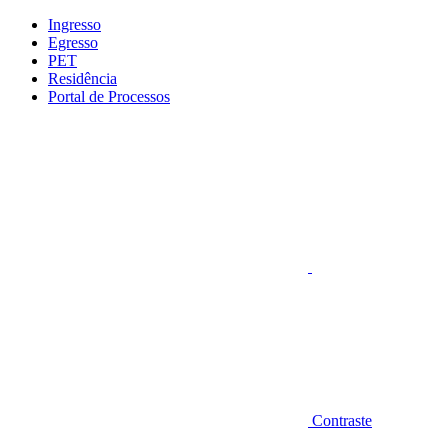
Conteúdo principal
Menu principal
Rodapé
Ingresso
Egresso
PET
Residência
Portal de Processos
Aumentar fonte
Contraste