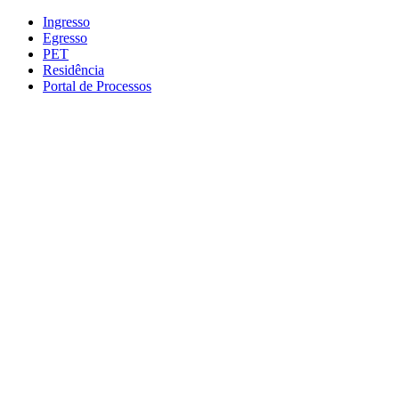
Conteúdo principal
Menu principal
Rodapé
Ingresso
Egresso
PET
Residência
Portal de Processos
Aumentar fonte
Diminuir fonte