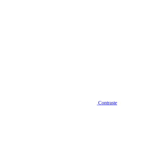
Diminuir fonte
Contraste