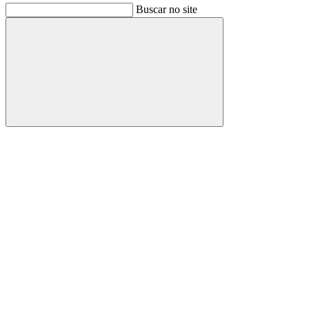
Buscar no site
Buscar
Link para o Facebook
Link para o Instagram