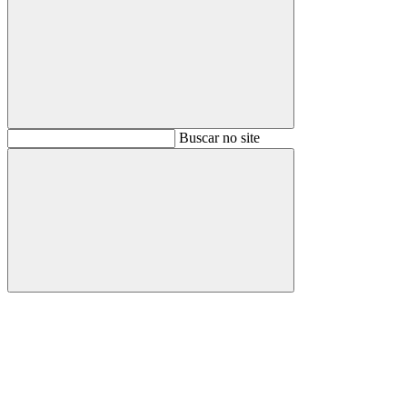
Buscar
Buscar no site
Buscar
Aumentar fonte