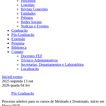
Processos
Logotipo
Revista Conexões
Entidades
Prêmios
Redes Sociais
Noticias e Eventos
Graduação
Pós-Graduação
Extensão
Pesquisa
Biblioteca
Contato
Docentes FEF
Técnico-Administrativos
Secretarias, Departamentos e Laboratórios
Localização
Início
Eventos
2025
segunda
13
out
2026
quarta
04
fev
Pós Graduação
Processo seletivo para os cursos de Mestrado e Doutorado, início em
Março/2026