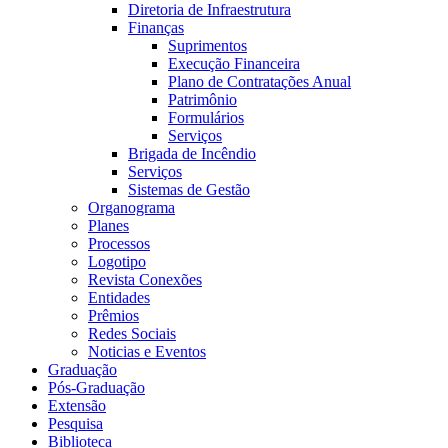
Diretoria de Infraestrutura
Finanças
Suprimentos
Execução Financeira
Plano de Contratações Anual
Patrimônio
Formulários
Serviços
Brigada de Incêndio
Serviços
Sistemas de Gestão
Organograma
Planes
Processos
Logotipo
Revista Conexões
Entidades
Prêmios
Redes Sociais
Noticias e Eventos
Graduação
Pós-Graduação
Extensão
Pesquisa
Biblioteca