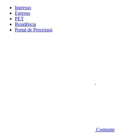
Conteúdo principal
Menu principal
Rodapé
Ingresso
Egresso
PET
Residência
Portal de Processos
Aumentar fonte
Contraste