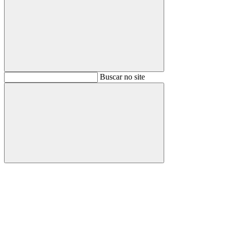
Buscar
Buscar no site
Buscar
Aumentar fonte