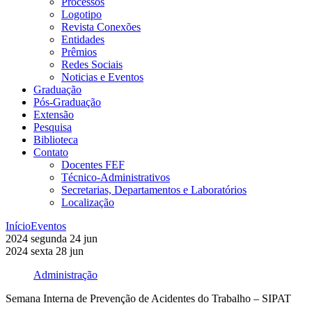
Processos
Logotipo
Revista Conexões
Entidades
Prêmios
Redes Sociais
Noticias e Eventos
Graduação
Pós-Graduação
Extensão
Pesquisa
Biblioteca
Contato
Docentes FEF
Técnico-Administrativos
Secretarias, Departamentos e Laboratórios
Localização
Início
Eventos
2024
segunda
24
jun
2024
sexta
28
jun
Administração
Semana Interna de Prevenção de Acidentes do Trabalho – SIPAT
Compartilhar na agen