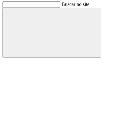
Buscar no site
Buscar
Link para o Facebook
Link para o Instagram