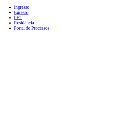
Conteúdo principal
Menu principal
Rodapé
Ingresso
Egresso
PET
Residência
Portal de Processos
Aumentar fonte
Diminuir fonte