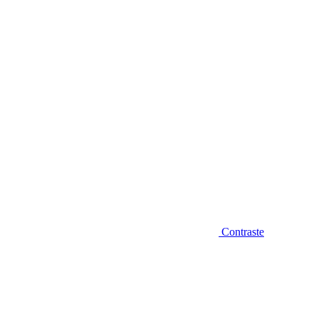
Diminuir fonte
Contraste