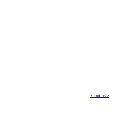
Diminuir fonte
Contraste