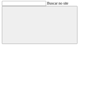
Buscar no site
Buscar
Link para o Facebook
Link para o Instagram