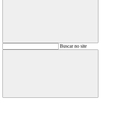
Buscar
Buscar no site
Buscar
Aumentar fonte