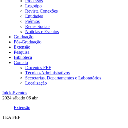
Processos
Logotipo
Revista Conexões
Entidades
Prêmios
Redes Sociais
Noticias e Eventos
Graduação
Pós-Graduação
Extensão
Pesquisa
Biblioteca
Contato
Docentes FEF
Técnico-Administrativos
Secretarias, Departamentos e Laboratórios
Localização
Início
Eventos
2024
sábado
06
abr
Extensão
TEA FEF
Compartilhar na agen