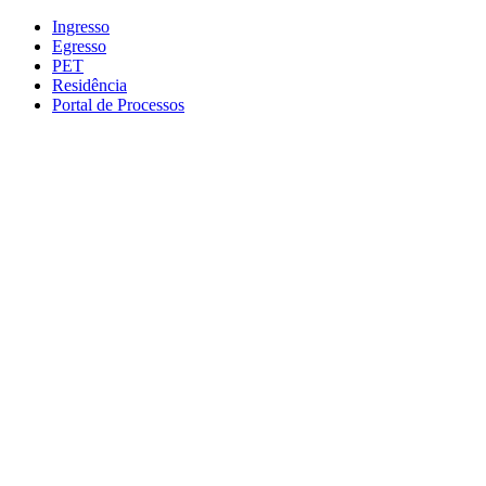
Conteúdo principal
Menu principal
Rodapé
Ingresso
Egresso
PET
Residência
Portal de Processos
Aumentar fonte
Diminuir fonte