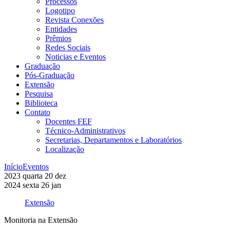
Processos
Logotipo
Revista Conexões
Entidades
Prêmios
Redes Sociais
Noticias e Eventos
Graduação
Pós-Graduação
Extensão
Pesquisa
Biblioteca
Contato
Docentes FEF
Técnico-Administrativos
Secretarias, Departamentos e Laboratórios
Localização
Início
Eventos
2023
quarta
20
dez
2024
sexta
26
jan
Extensão
Monitoria na Extensão
Compartilhar na agen