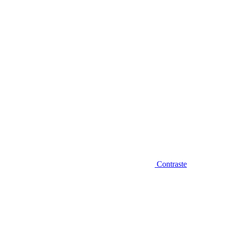
Diminuir fonte
Contraste