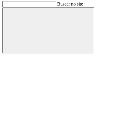
Buscar no site
Buscar
Link para o Facebook
Link para o Instagram