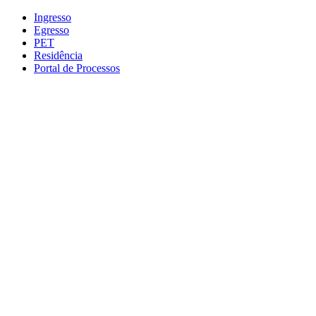
Conteúdo principal
Menu principal
Rodapé
Ingresso
Egresso
PET
Residência
Portal de Processos
Aumentar fonte
Diminuir fonte