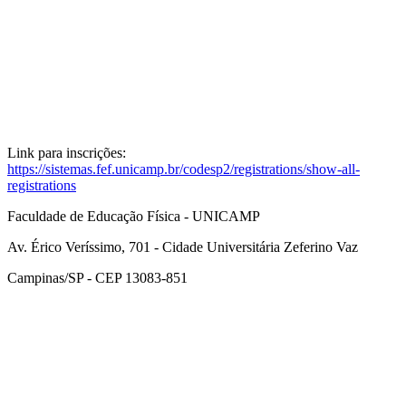
Link para inscrições:
https://sistemas.fef.unicamp.br/codesp2/registrations/show-all-
registrations
Faculdade de Educação Física - UNICAMP
Av. Érico Veríssimo, 701 - Cidade Universitária Zeferino Vaz
Campinas/SP - CEP 13083-851
Link para o Facebook