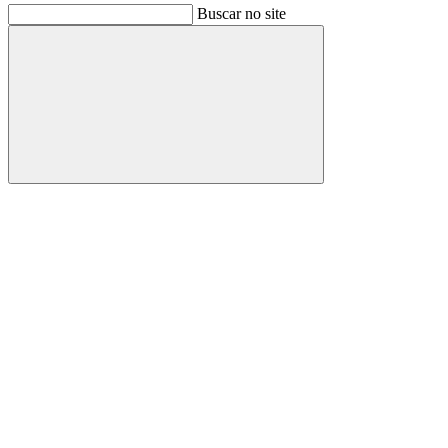
Buscar no site
Buscar
Link para o Facebook
Link para o Instagram