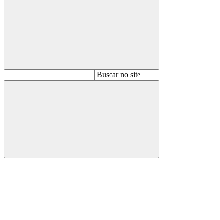
Buscar
Buscar no site
Buscar
Aumentar fonte