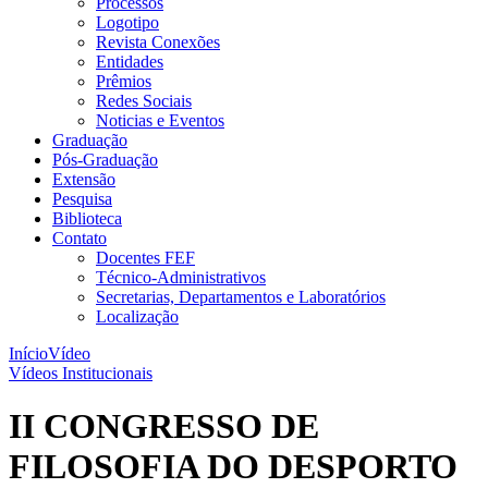
Processos
Logotipo
Revista Conexões
Entidades
Prêmios
Redes Sociais
Noticias e Eventos
Graduação
Pós-Graduação
Extensão
Pesquisa
Biblioteca
Contato
Docentes FEF
Técnico-Administrativos
Secretarias, Departamentos e Laboratórios
Localização
Início
Vídeo
Vídeos Institucionais
II CONGRESSO DE
FILOSOFIA DO DESPORTO