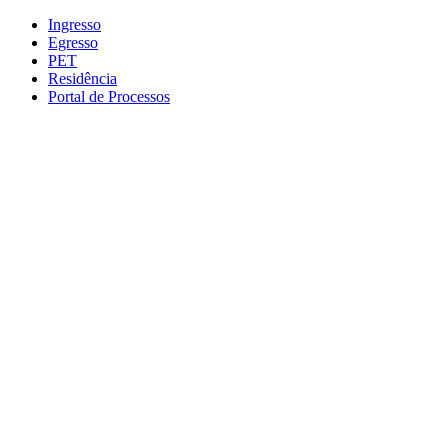
Conteúdo principal
Menu principal
Rodapé
Ingresso
Egresso
PET
Residência
Portal de Processos
Aumentar fonte
Diminuir fonte