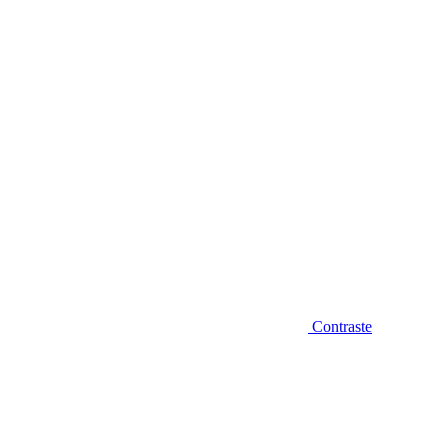
Diminuir fonte
Contraste