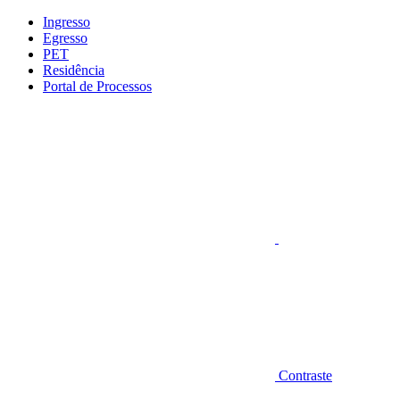
Conteúdo principal
Menu principal
Rodapé
Ingresso
Egresso
PET
Residência
Portal de Processos
Aumentar fonte
Contraste