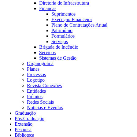
Diretoria de Infraestrutura
Finanças
Suprimentos
Execução Financeira
Plano de Contratações Anual
Patrimônio
Formulários
Serviços
Brigada de Incêndio
Serviços
Sistemas de Gestão
Organograma
Planes
Processos
Logotipo
Revista Conexões
Entidades
Prêmios
Redes Sociais
Noticias e Eventos
Graduação
Pós-Graduação
Extensão
Pesquisa
Biblioteca