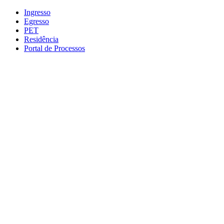
Conteúdo principal
Menu principal
Rodapé
Ingresso
Egresso
PET
Residência
Portal de Processos
Aumentar fonte
Diminuir fonte