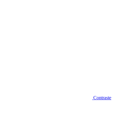
Diminuir fonte
Contraste