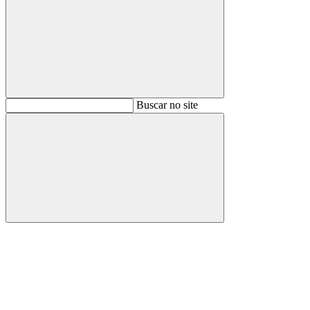
Buscar
Buscar no site
Buscar
Aumentar fonte