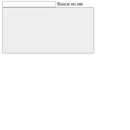
Buscar no site
Buscar
Link para o Facebook
Link para o Instagram