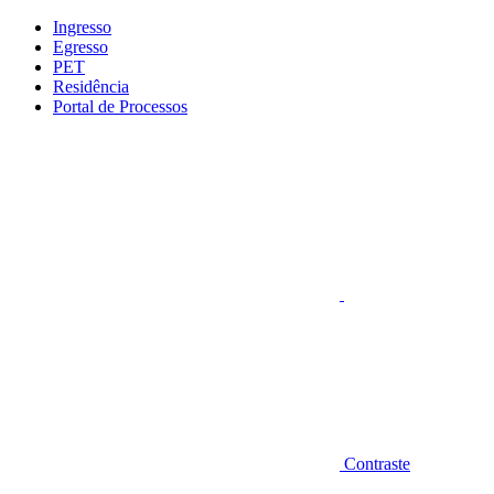
Conteúdo principal
Menu principal
Rodapé
Ingresso
Egresso
PET
Residência
Portal de Processos
Aumentar fonte
Contraste