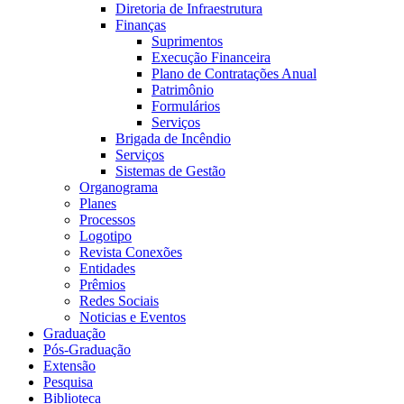
Diretoria de Infraestrutura
Finanças
Suprimentos
Execução Financeira
Plano de Contratações Anual
Patrimônio
Formulários
Serviços
Brigada de Incêndio
Serviços
Sistemas de Gestão
Organograma
Planes
Processos
Logotipo
Revista Conexões
Entidades
Prêmios
Redes Sociais
Noticias e Eventos
Graduação
Pós-Graduação
Extensão
Pesquisa
Biblioteca