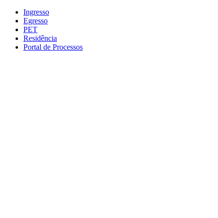
Conteúdo principal
Menu principal
Rodapé
Ingresso
Egresso
PET
Residência
Portal de Processos
Aumentar fonte
Diminuir fonte