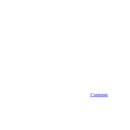
Diminuir fonte
Contraste