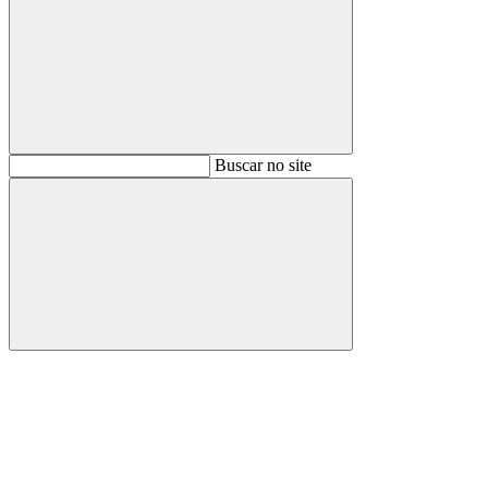
Buscar
Buscar no site
Buscar
Aumentar fonte