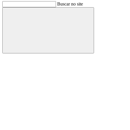
Buscar no site
Buscar
Link para o Facebook
Link para o Instagram