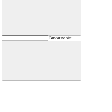
Buscar
Buscar no site
Buscar
Aumentar fonte