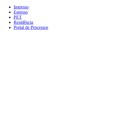
Conteúdo principal
Menu principal
Rodapé
Ingresso
Egresso
PET
Residência
Portal de Processos
Aumentar fonte
Diminuir fonte