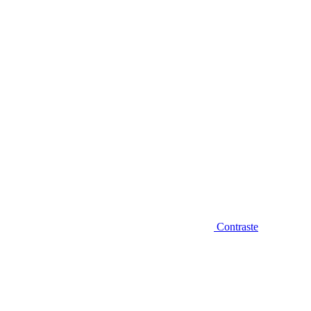
Diminuir fonte
Contraste