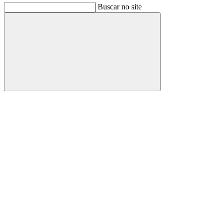
Buscar no site
Buscar
Link para o Facebook
Link para o Instagram