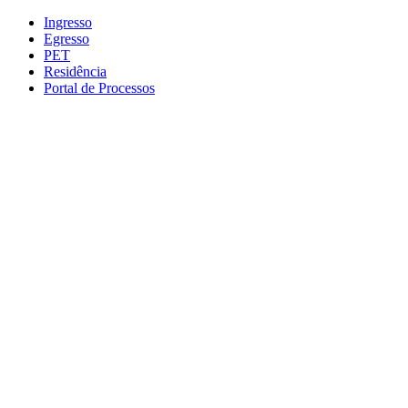
Conteúdo principal
Menu principal
Rodapé
Ingresso
Egresso
PET
Residência
Portal de Processos
Aumentar fonte
Diminuir fonte