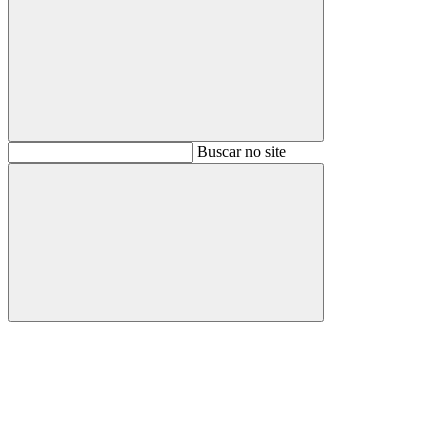
Buscar
Buscar no site
Buscar
Aumentar fonte