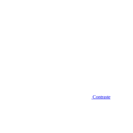
Diminuir fonte
Contraste