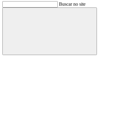
Buscar no site
Buscar
Link para o Facebook
Link para o Instagram