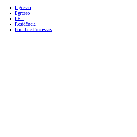
Conteúdo principal
Menu principal
Rodapé
Ingresso
Egresso
PET
Residência
Portal de Processos
Aumentar fonte
Diminuir fonte