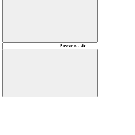
Buscar
Buscar no site
Buscar
Aumentar fonte