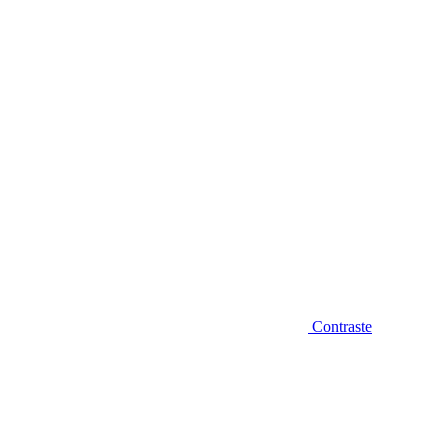
Diminuir fonte
Contraste