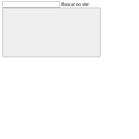
Buscar no site
Buscar
Link para o Facebook
Link para o Instagram