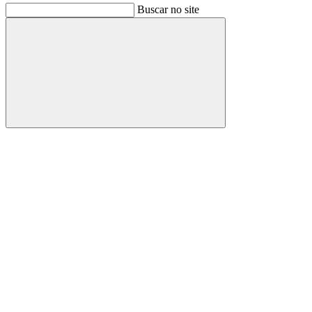
Buscar no site
Buscar
Link para o Facebook
Link para o Instagram