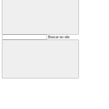
Buscar
Buscar no site
Buscar
Aumentar fonte