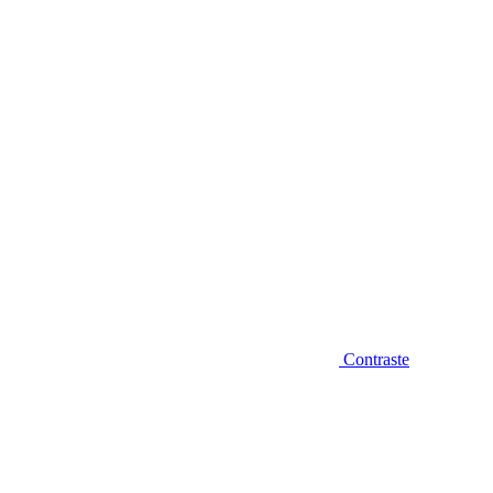
Diminuir fonte
Contraste