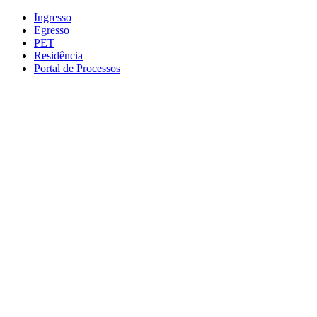
Conteúdo principal
Menu principal
Rodapé
Ingresso
Egresso
PET
Residência
Portal de Processos
Aumentar fonte
Diminuir fonte