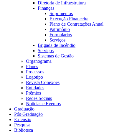
Diretoria de Infraestrutura
Finanças
Suprimentos
Execução Financeira
Plano de Contratações Anual
Patrimônio
Formulários
Serviços
Brigada de Incêndio
Serviços
Sistemas de Gestão
Organograma
Planes
Processos
Logotipo
Revista Conexões
Entidades
Prêmios
Redes Sociais
Noticias e Eventos
Graduação
Pós-Graduação
Extensão
Pesquisa
Biblioteca