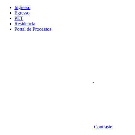
Conteúdo principal
Menu principal
Rodapé
Ingresso
Egresso
PET
Residência
Portal de Processos
Aumentar fonte
Contraste