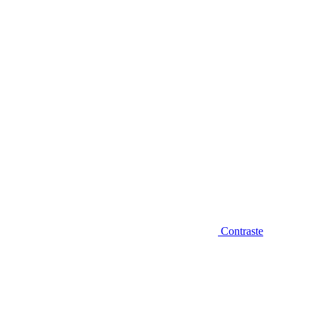
Diminuir fonte
Contraste