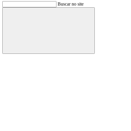
Buscar no site
Buscar
Link para o Facebook
Link para o Instagram