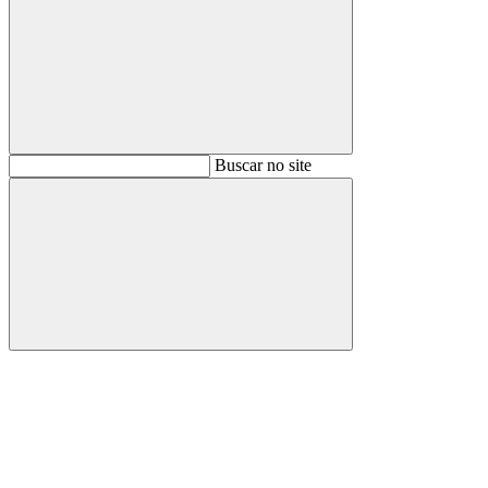
Buscar
Buscar no site
Buscar
Aumentar fonte