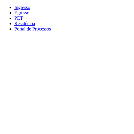
Conteúdo principal
Menu principal
Rodapé
Ingresso
Egresso
PET
Residência
Portal de Processos
Aumentar fonte
Diminuir fonte