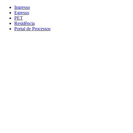
Conteúdo principal
Menu principal
Rodapé
Ingresso
Egresso
PET
Residência
Portal de Processos
Aumentar fonte
Diminuir fonte