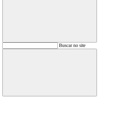
Buscar
Buscar no site
Buscar
Aumentar fonte