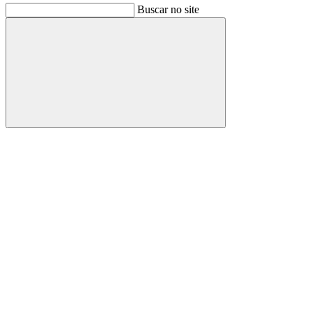
Buscar no site
Buscar
Link para o Facebook
Link para o Instagram