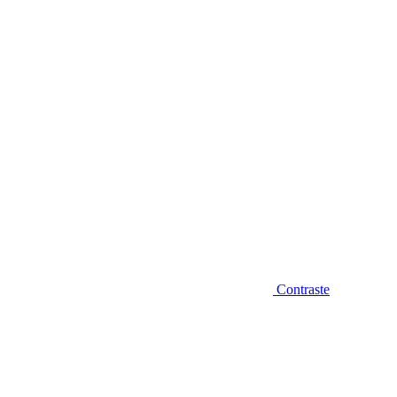
Diminuir fonte
Contraste