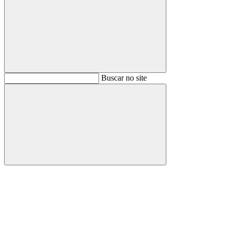
Buscar
Buscar no site
Buscar
Aumentar fonte