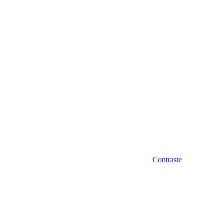
Diminuir fonte
Contraste