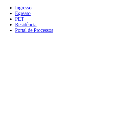
Conteúdo principal
Menu principal
Rodapé
Ingresso
Egresso
PET
Residência
Portal de Processos
Aumentar fonte
Diminuir fonte