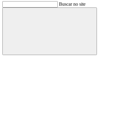
Buscar no site
Buscar
Link para o Facebook
Link para o Instagram