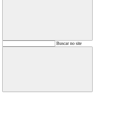
Buscar
Buscar no site
Buscar
Aumentar fonte