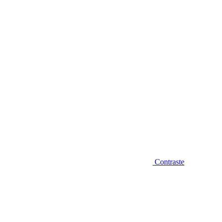
Diminuir fonte
Contraste