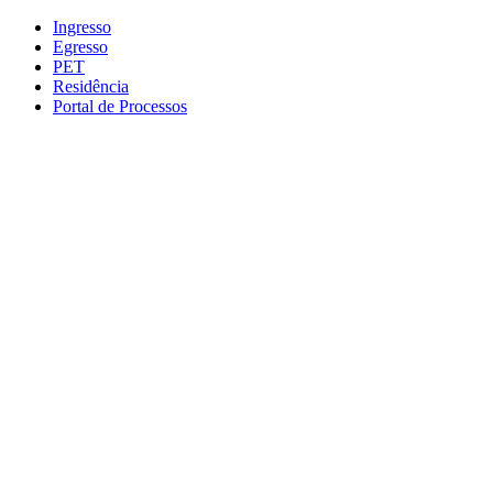
Conteúdo principal
Menu principal
Rodapé
Ingresso
Egresso
PET
Residência
Portal de Processos
Aumentar fonte
Diminuir fonte