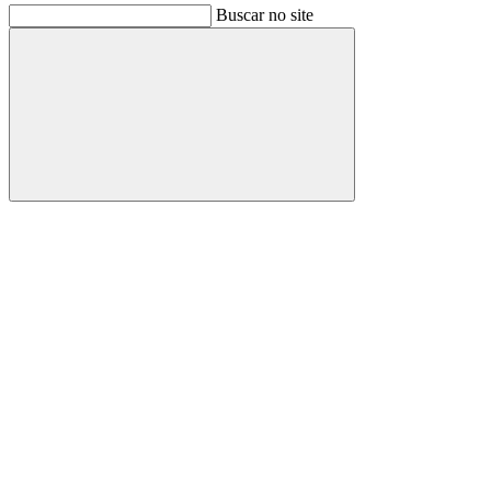
Buscar no site
Buscar
Link para o Facebook
Link para o Instagram