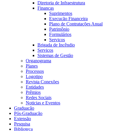
Diretoria de Infraestrutura
Finanças
Suprimentos
Execução Financeira
Plano de Contratações Anual
Patrimônio
Formulários
Serviços
Brigada de Incêndio
Serviços
Sistemas de Gestão
Organograma
Planes
Processos
Logotipo
Revista Conexões
Entidades
Prêmios
Redes Sociais
Noticias e Eventos
Graduação
Pós-Graduação
Extensão
Pesquisa
Biblioteca