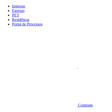
Conteúdo principal
Menu principal
Rodapé
Ingresso
Egresso
PET
Residência
Portal de Processos
Aumentar fonte
Contraste