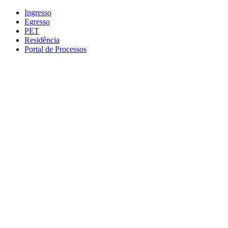
Conteúdo principal
Menu principal
Rodapé
Ingresso
Egresso
PET
Residência
Portal de Processos
Aumentar fonte
Diminuir fonte