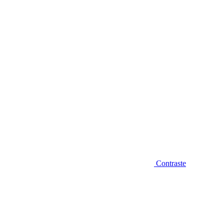
Diminuir fonte
Contraste