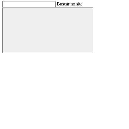
Buscar no site
Buscar
Link para o Facebook
Link para o Instagram