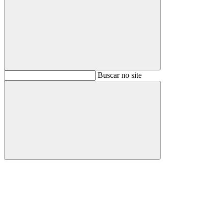
Buscar
Buscar no site
Buscar
Aumentar fonte