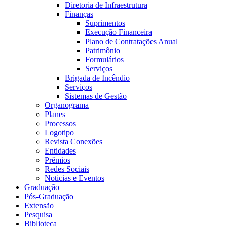
Diretoria de Infraestrutura
Finanças
Suprimentos
Execução Financeira
Plano de Contratações Anual
Patrimônio
Formulários
Serviços
Brigada de Incêndio
Serviços
Sistemas de Gestão
Organograma
Planes
Processos
Logotipo
Revista Conexões
Entidades
Prêmios
Redes Sociais
Noticias e Eventos
Graduação
Pós-Graduação
Extensão
Pesquisa
Biblioteca