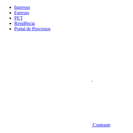
Conteúdo principal
Menu principal
Rodapé
Ingresso
Egresso
PET
Residência
Portal de Processos
Aumentar fonte
Contraste