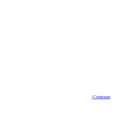
Diminuir fonte
Contraste