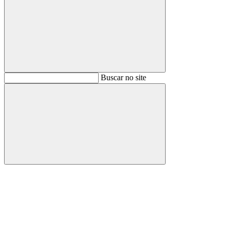
Buscar
Buscar no site
Buscar
Aumentar fonte