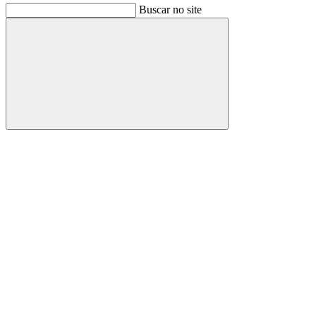
Buscar no site
Buscar
Link para o Facebook
Link para o Instagram