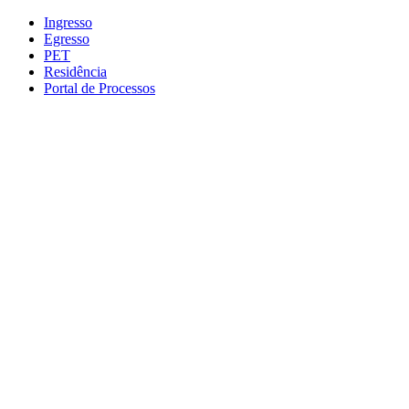
Conteúdo principal
Menu principal
Rodapé
Ingresso
Egresso
PET
Residência
Portal de Processos
Aumentar fonte
Diminuir fonte