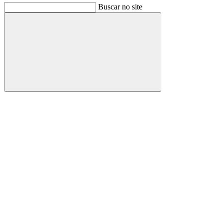
Buscar no site
Buscar
Link para o Facebook
Link para o Instagram