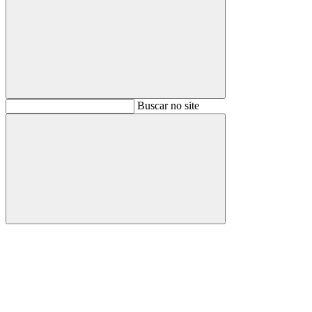
Buscar
Buscar no site
Buscar
Aumentar fonte