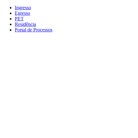
Conteúdo principal
Menu principal
Rodapé
Ingresso
Egresso
PET
Residência
Portal de Processos
Aumentar fonte
Diminuir fonte