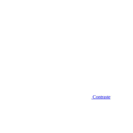
Diminuir fonte
Contraste