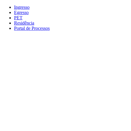
Conteúdo principal
Menu principal
Rodapé
Ingresso
Egresso
PET
Residência
Portal de Processos
Aumentar fonte
Diminuir fonte