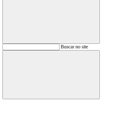
Buscar
Buscar no site
Buscar
Aumentar fonte