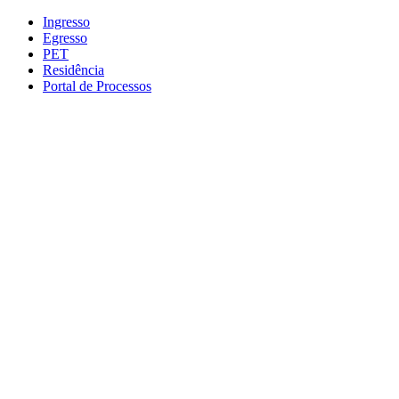
Conteúdo principal
Menu principal
Rodapé
Ingresso
Egresso
PET
Residência
Portal de Processos
Aumentar fonte
Diminuir fonte