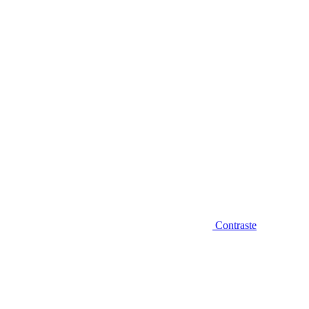
Diminuir fonte
Contraste