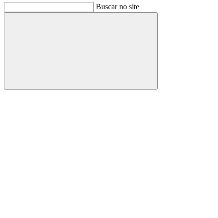
Buscar no site
Buscar
Link para o Facebook
Link para o Instagram