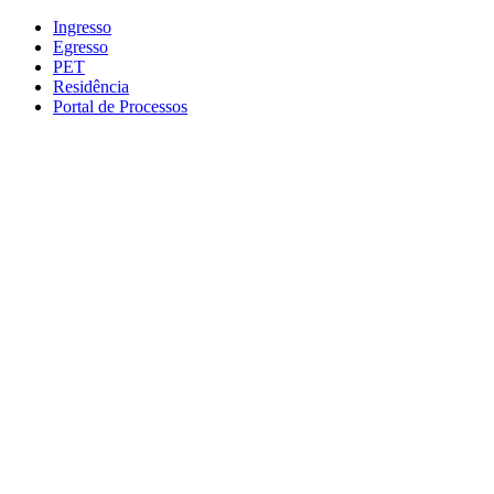
Conteúdo principal
Menu principal
Rodapé
Ingresso
Egresso
PET
Residência
Portal de Processos
Aumentar fonte
Diminuir fonte