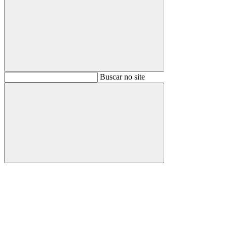
Buscar
Buscar no site
Buscar
Aumentar fonte