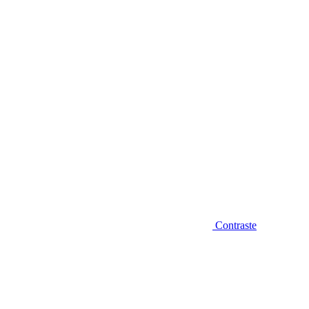
Diminuir fonte
Contraste