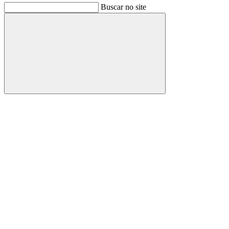
Buscar no site
Buscar
Link para o Facebook
Link para o Instagram