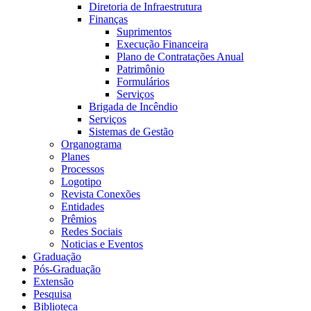
Diretoria de Infraestrutura
Finanças
Suprimentos
Execução Financeira
Plano de Contratações Anual
Patrimônio
Formulários
Serviços
Brigada de Incêndio
Serviços
Sistemas de Gestão
Organograma
Planes
Processos
Logotipo
Revista Conexões
Entidades
Prêmios
Redes Sociais
Noticias e Eventos
Graduação
Pós-Graduação
Extensão
Pesquisa
Biblioteca