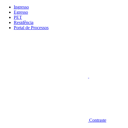
Conteúdo principal
Menu principal
Rodapé
Ingresso
Egresso
PET
Residência
Portal de Processos
Aumentar fonte
Contraste