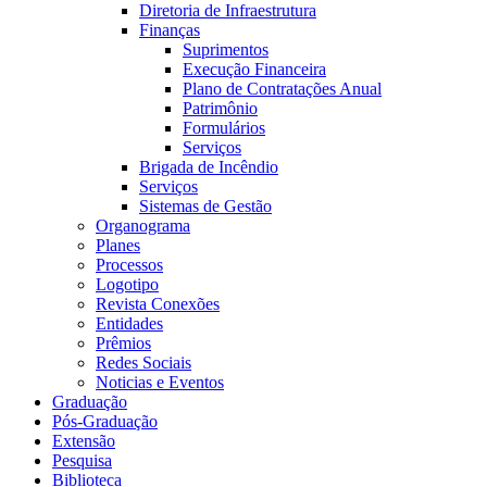
Diretoria de Infraestrutura
Finanças
Suprimentos
Execução Financeira
Plano de Contratações Anual
Patrimônio
Formulários
Serviços
Brigada de Incêndio
Serviços
Sistemas de Gestão
Organograma
Planes
Processos
Logotipo
Revista Conexões
Entidades
Prêmios
Redes Sociais
Noticias e Eventos
Graduação
Pós-Graduação
Extensão
Pesquisa
Biblioteca