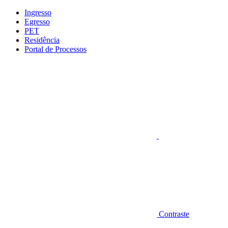
Conteúdo principal
Menu principal
Rodapé
Ingresso
Egresso
PET
Residência
Portal de Processos
Aumentar fonte
Contraste