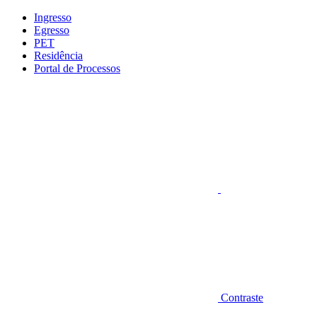
Conteúdo principal
Menu principal
Rodapé
Ingresso
Egresso
PET
Residência
Portal de Processos
Aumentar fonte
Contraste