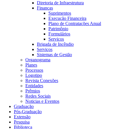
Diretoria de Infraestrutura
Finanças
Suprimentos
Execução Financeira
Plano de Contratações Anual
Patrimônio
Formulários
Serviços
Brigada de Incêndio
Serviços
Sistemas de Gestão
Organograma
Planes
Processos
Logotipo
Revista Conexões
Entidades
Prêmios
Redes Sociais
Noticias e Eventos
Graduação
Pós-Graduação
Extensão
Pesquisa
Biblioteca