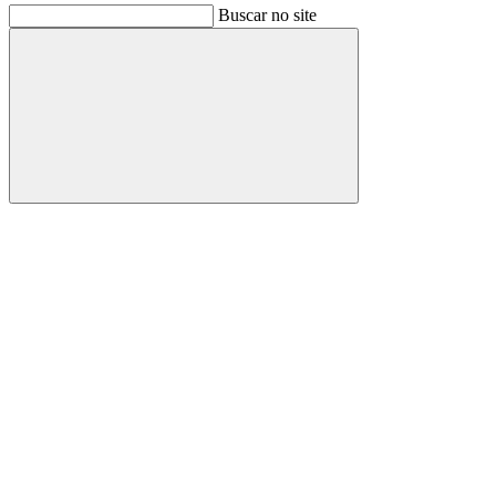
Buscar no site
Buscar
Link para o Facebook
Link para o Instagram