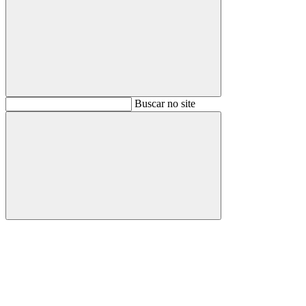
Buscar
Buscar no site
Buscar
Aumentar fonte