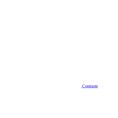
Diminuir fonte
Contraste