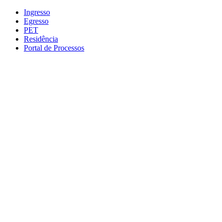
Conteúdo principal
Menu principal
Rodapé
Ingresso
Egresso
PET
Residência
Portal de Processos
Aumentar fonte
Diminuir fonte