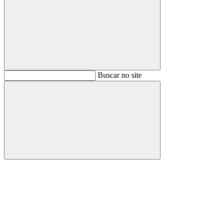
Buscar
Buscar no site
Buscar
Aumentar fonte