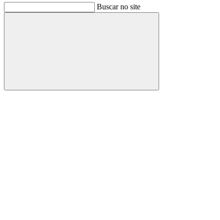
Buscar no site
Buscar
Link para o Facebook
Link para o Instagram