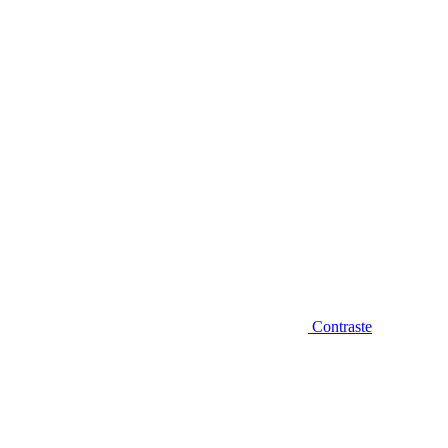
Diminuir fonte
Contraste