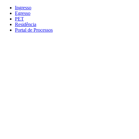
Conteúdo principal
Menu principal
Rodapé
Ingresso
Egresso
PET
Residência
Portal de Processos
Aumentar fonte
Diminuir fonte