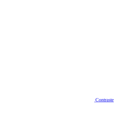
Diminuir fonte
Contraste