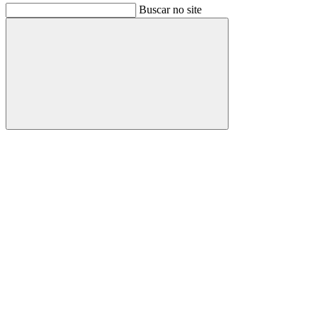
Buscar no site
Buscar
Link para o Facebook
Link para o Instagram