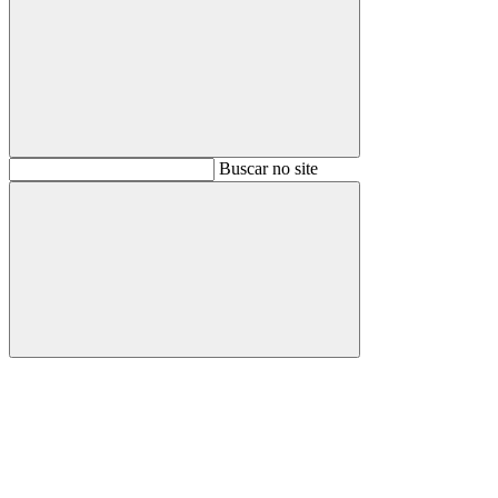
Buscar
Buscar no site
Buscar
Aumentar fonte