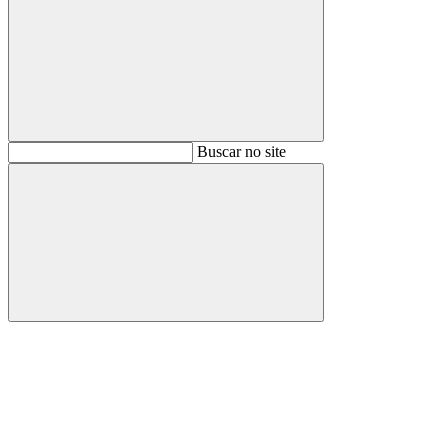
Buscar
Buscar no site
Buscar
Aumentar fonte