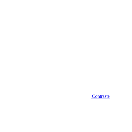
Diminuir fonte
Contraste