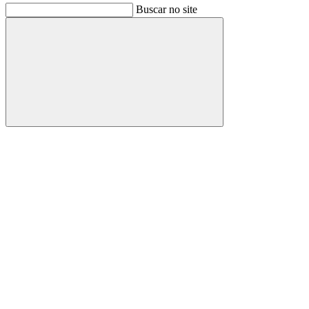
Buscar no site
Buscar
Link para o Facebook
Link para o Instagram