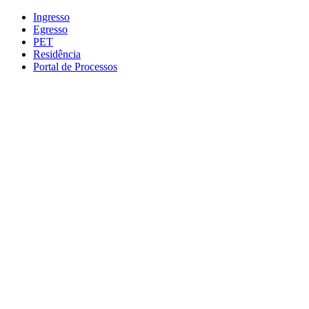
Conteúdo principal
Menu principal
Rodapé
Ingresso
Egresso
PET
Residência
Portal de Processos
Aumentar fonte
Diminuir fonte