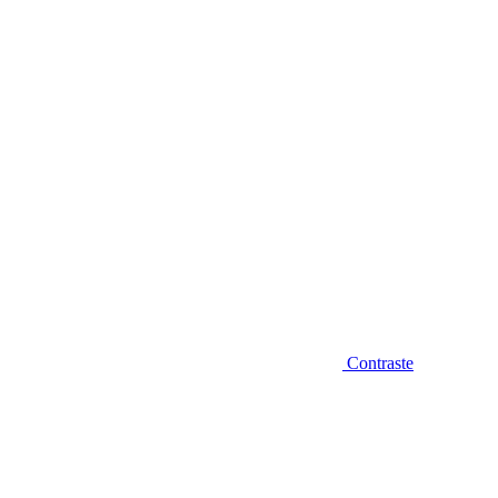
Diminuir fonte
Contraste