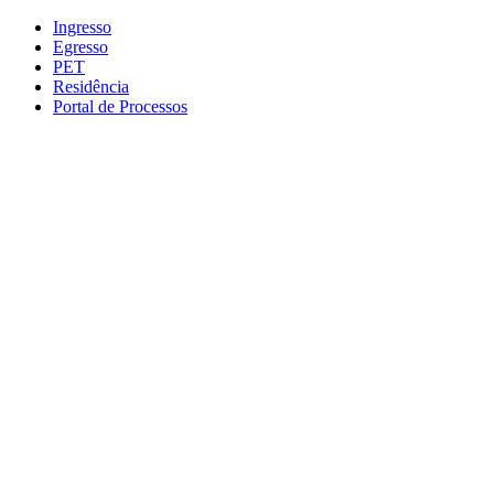
Conteúdo principal
Menu principal
Rodapé
Ingresso
Egresso
PET
Residência
Portal de Processos
Aumentar fonte
Diminuir fonte