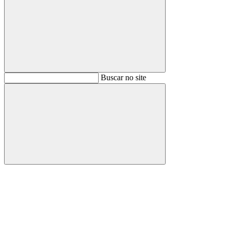
Buscar
Buscar no site
Buscar
Aumentar fonte