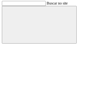
Buscar no site
Buscar
Link para o Facebook
Link para o Instagram