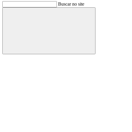
Buscar no site
Buscar
Link para o Facebook
Link para o Instagram