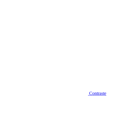
Diminuir fonte
Contraste