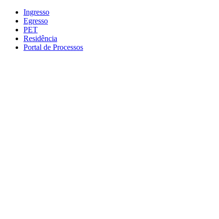
Conteúdo principal
Menu principal
Rodapé
Ingresso
Egresso
PET
Residência
Portal de Processos
Aumentar fonte
Diminuir fonte