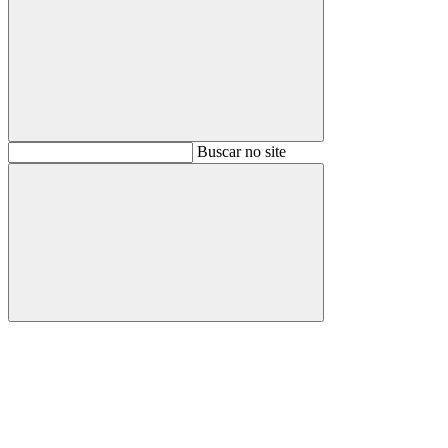
Buscar
Buscar no site
Buscar
Aumentar fonte