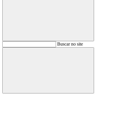
Buscar
Buscar no site
Buscar
Aumentar fonte