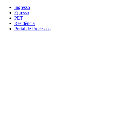
Conteúdo principal
Menu principal
Rodapé
Ingresso
Egresso
PET
Residência
Portal de Processos
Aumentar fonte
Diminuir fonte