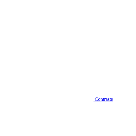
Diminuir fonte
Contraste