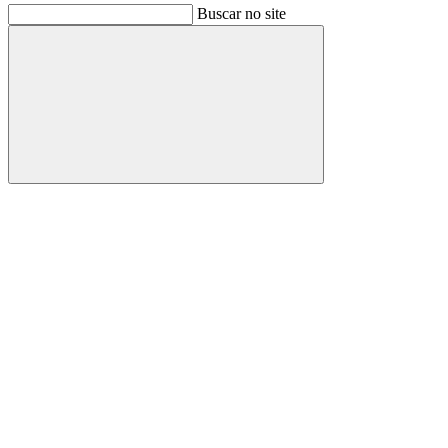
Buscar no site
Buscar
Link para o Facebook
Link para o Instagram