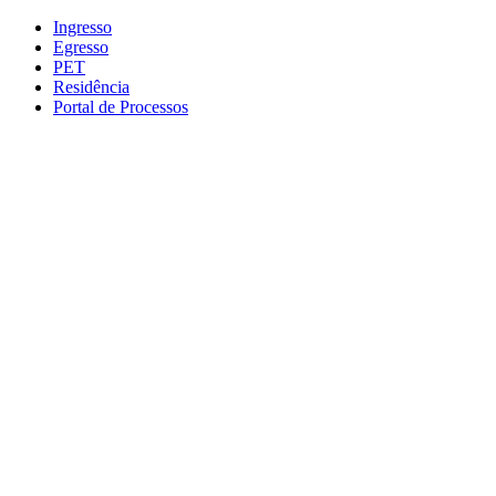
Conteúdo principal
Menu principal
Rodapé
Ingresso
Egresso
PET
Residência
Portal de Processos
Aumentar fonte
Diminuir fonte