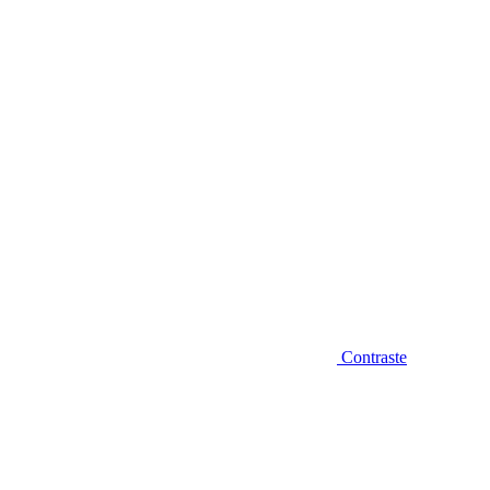
Diminuir fonte
Contraste