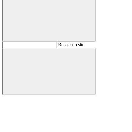
Buscar
Buscar no site
Buscar
Aumentar fonte