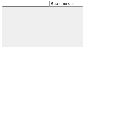
Buscar no site
Buscar
Link para o Facebook
Link para o Instagram