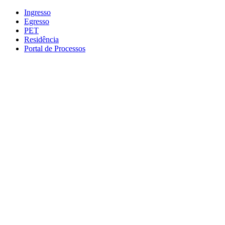
Conteúdo principal
Menu principal
Rodapé
Ingresso
Egresso
PET
Residência
Portal de Processos
Aumentar fonte
Diminuir fonte