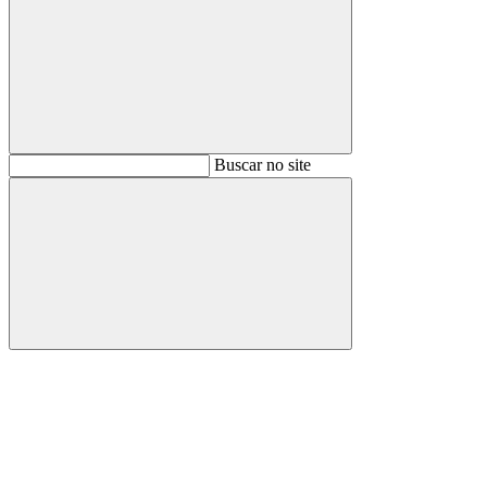
Buscar
Buscar no site
Buscar
Aumentar fonte