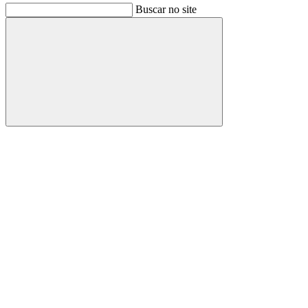
Buscar no site
Buscar
Link para o Facebook
Link para o Instagram