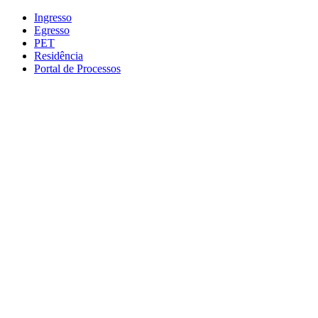
Conteúdo principal
Menu principal
Rodapé
Ingresso
Egresso
PET
Residência
Portal de Processos
Aumentar fonte
Diminuir fonte