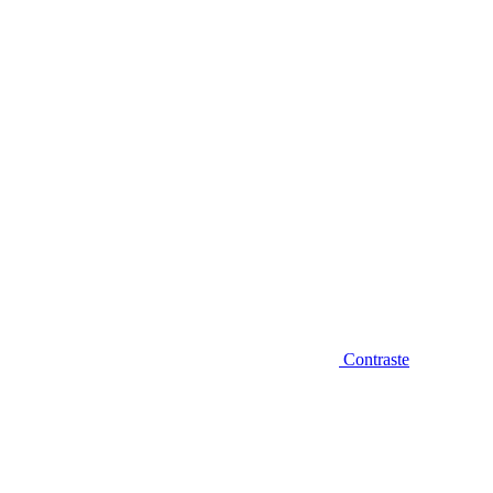
Diminuir fonte
Contraste