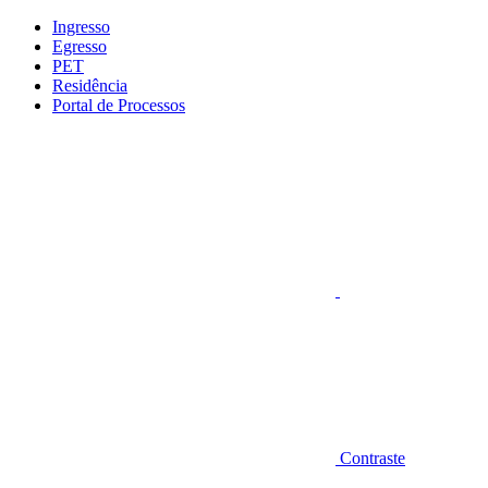
Conteúdo principal
Menu principal
Rodapé
Ingresso
Egresso
PET
Residência
Portal de Processos
Aumentar fonte
Contraste