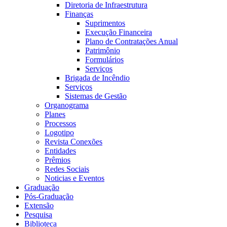
Diretoria de Infraestrutura
Finanças
Suprimentos
Execução Financeira
Plano de Contratações Anual
Patrimônio
Formulários
Serviços
Brigada de Incêndio
Serviços
Sistemas de Gestão
Organograma
Planes
Processos
Logotipo
Revista Conexões
Entidades
Prêmios
Redes Sociais
Noticias e Eventos
Graduação
Pós-Graduação
Extensão
Pesquisa
Biblioteca