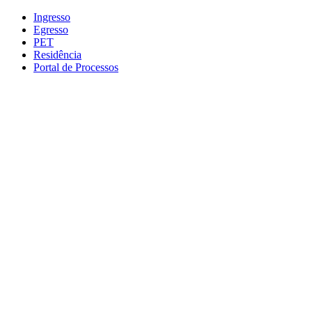
Conteúdo principal
Menu principal
Rodapé
Ingresso
Egresso
PET
Residência
Portal de Processos
Aumentar fonte
Diminuir fonte